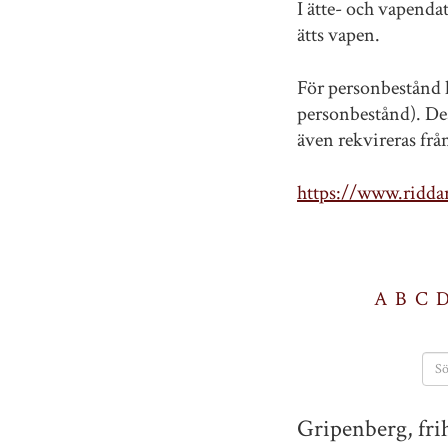
I ätte- och vapenda
ätts vapen.
För personbestånd h
personbestånd). Des
även rekvireras fr
https://www.riddar
A
B
C
Gripenberg, fri