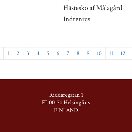
Hästesko af Målagård
Indrenius
1
2
3
4
5
6
7
8
9
10
11
12
Riddaregatan 1
FI-00170 Helsingfors
FINLAND