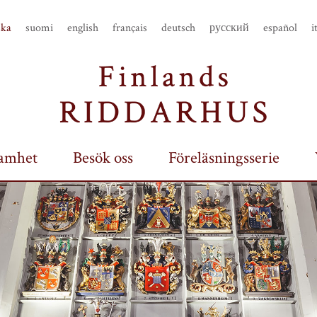
ska
suomi
english
français
deutsch
русский
español
i
amhet
Besök oss
Föreläsningsserie