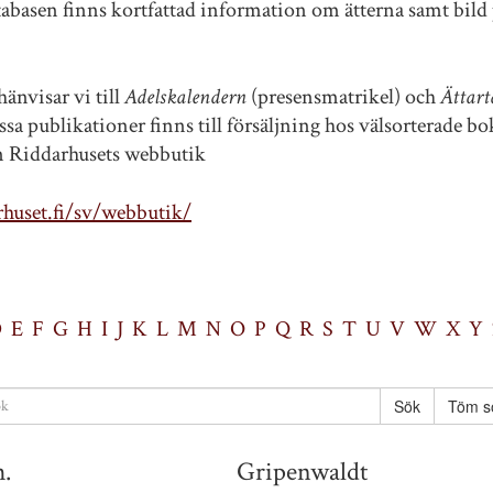
tabasen finns kortfattad information om ätterna samt bild 
änvisar vi till
Adelskalendern
(presensmatrikel) och
Ättart
sa publikationer finns till försäljning hos välsorterade b
ån Riddarhusets webbutik
huset.fi/sv/webbutik/
D
E
F
G
H
I
J
K
L
M
N
O
P
Q
R
S
T
U
V
W
X
Y
Töm s
h.
Gripenwaldt