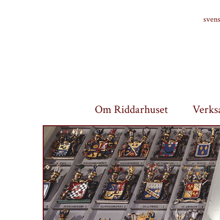
Finlands riddarhus
sven
Om Riddarhuset
Verks