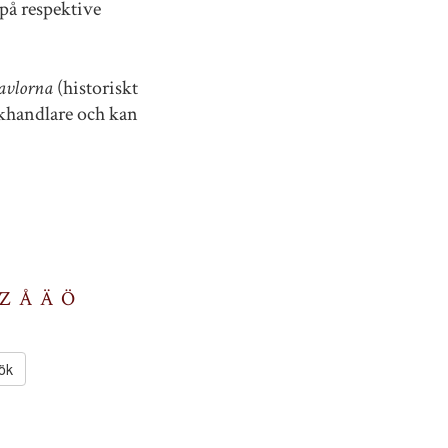
på respektive
avlorna
(historiskt
okhandlare och kan
Z
Å
Ä
Ö
ök