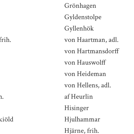
Grönhagen
Gyldenstolpe
Gyllenhök
rih.
von Haartman, adl.
von Hartmansdorff
von Hauswolff
von Heideman
von Hellens, adl.
h.
af Heurlin
Hisinger
kiöld
Hjulhammar
Hjärne, frih.