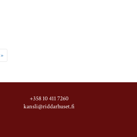
»
+358 10 411 7260
kansli@riddarhuset.fi