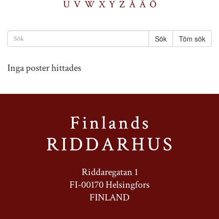
U
V
W
X
Y
Z
Å
Ä
Ö
Töm sök
Inga poster hittades
Riddaregatan 1
FI-00170 Helsingfors
FINLAND