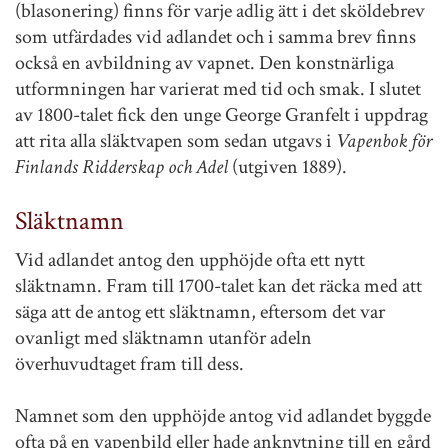
(blasonering) finns för varje adlig ätt i det sköldebrev
som utfärdades vid adlandet och i samma brev finns
också en avbildning av vapnet. Den konstnärliga
utformningen har varierat med tid och smak. I slutet
av 1800-talet fick den unge George Granfelt i uppdrag
att rita alla släktvapen som sedan utgavs i
Vapenbok för
Finlands Ridderskap och Adel
(utgiven 1889).
Släktnamn
Vid adlandet antog den upphöjde ofta ett nytt
släktnamn. Fram till 1700-talet kan det räcka med att
säga att de antog ett släktnamn, eftersom det var
ovanligt med släktnamn utanför adeln
överhuvudtaget fram till dess.
Namnet som den upphöjde antog vid adlandet byggde
ofta på en vapenbild eller hade anknytning till en gård