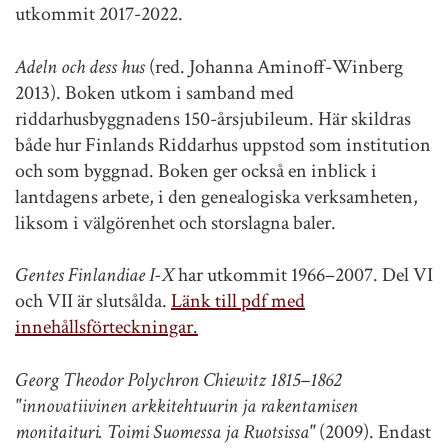
utkommit 2017-2022.
Adeln och dess hus
(red. Johanna Aminoff-Winberg
2013). Boken utkom i samband med
riddarhusbyggnadens 150-årsjubileum. Här skildras
både hur Finlands Riddarhus uppstod som institution
och som byggnad. Boken ger också en inblick i
lantdagens arbete, i den genealogiska verksamheten,
liksom i välgörenhet och storslagna baler.
Gentes Finlandiae I-X
har utkommit 1966–2007. Del VI
och VII är slutsålda.
Länk till pdf med
innehållsförteckningar.
Georg Theodor Polychron Chiewitz 1815–1862
"innovatiivinen arkkitehtuurin ja rakentamisen
monitaituri. Toimi Suomessa ja Ruotsissa"
(2009). Endast