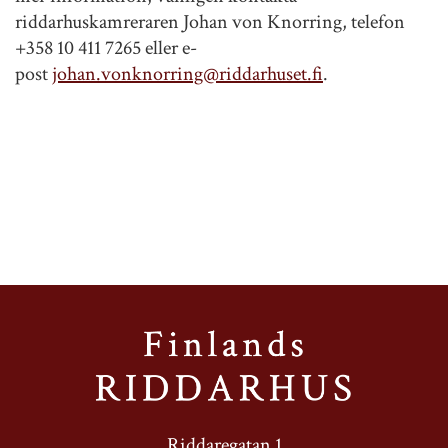
riddarhuskamreraren Johan von Knorring, telefon
+358 10 411 7265 eller e-
post
johan.vonknorring@riddarhuset.fi
.
Riddaregatan 1