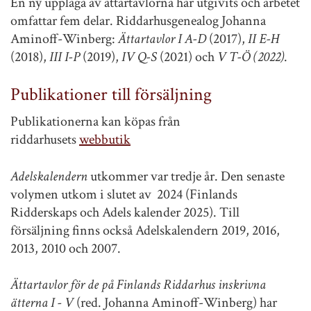
En ny upplaga av ättartavlorna har utgivits och arbetet
omfattar fem delar. Riddarhusgenealog Johanna
Aminoff-Winberg:
Ättartavlor I A-D
(2017),
II E-H
(2018),
III I-P
(2019),
IV Q-S
(2021) och
V T-Ö (2022)
.
Publikationer till försäljning
Publikationerna kan köpas från
riddarhusets
webbutik
Adelskalendern
utkommer var tredje år. Den senaste
volymen utkom i slutet av 2024 (Finlands
Ridderskaps och Adels kalender 2025). Till
försäljning finns också Adelskalendern 2019, 2016,
2013, 2010 och 2007.
Ättartavlor för de på Finlands Riddarhus inskrivna
ätterna I - V
(red. Johanna Aminoff-Winberg) har