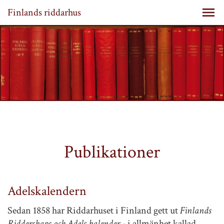
Finlands riddarhus
Publikationer
Adelskalendern
Sedan 1858 har Riddarhuset i Finland gett ut
Finlands
Ridderskaps och Adels kalender
- i allmänhet kallad