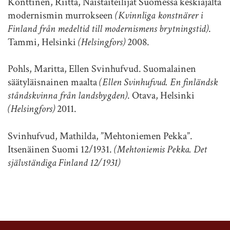
Konttinen, Riitta, Naistaiteilijat Suomessa keskiajalta
modernismin murrokseen
(Kvinnliga konstnärer i
Finland från medeltid till modernismens brytningstid)
.
Tammi, Helsinki
(Helsingfors)
2008.
Pohls, Maritta, Ellen Svinhufvud. Suomalainen
säätyläisnainen maalta
(Ellen Svinhufvud. En finländsk
ståndskvinna från landsbygden)
. Otava, Helsinki
(Helsingfors)
2011.
Svinhufvud, Mathilda, ”Mehtoniemen Pekka”.
Itsenäinen Suomi 12/1931.
(Mehtoniemis Pekka. Det
självständiga Finland 12/1931)