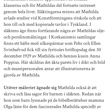
klasserna och för Mathildas del fortsatte intresset
genom hela livet. Släktingarna minns att Mathilda
avlade studier vid Konstföreningens ritskola och att
hon till och med kopierade tavlor i Tyskland. I
släktens ägo finns fortfarande några av Mathildas olje-
och porslinsmålningar. I Kotkaniemis samlingar
finns ett häfte med silkespärmar som Pehr och Ellen
Svinhufvud fick till sin fyrtioårs bröllopsdag den 30
december 1929 av Mathilda och hennes kusin Anna
Poppius. Här skildras det äkta parets liv i dikt och bild
och museipersonalen antar att illustrationerna är
gjorda av Mathilda.
Utöver måleriet ägnade sig
Mathilda också åt att
skriva och läsa sagor för barnen i släkten. Redan när
hon som barn lyssnade på de bibelberättelser mamma
Olga läste för dem fascinerades Mathilda speciellt av