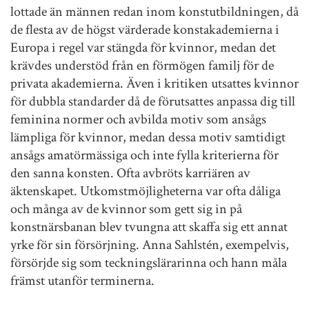
lottade än männen redan inom konstutbildningen, då
de flesta av de högst värderade konstakademierna i
Europa i regel var stängda för kvinnor, medan det
krävdes understöd från en förmögen familj för de
privata akademierna. Även i kritiken utsattes kvinnor
för dubbla standarder då de förutsattes anpassa dig till
feminina normer och avbilda motiv som ansågs
lämpliga för kvinnor, medan dessa motiv samtidigt
ansågs amatörmässiga och inte fylla kriterierna för
den sanna konsten. Ofta avbröts karriären av
äktenskapet. Utkomstmöjligheterna var ofta dåliga
och många av de kvinnor som gett sig in på
konstnärsbanan blev tvungna att skaffa sig ett annat
yrke för sin försörjning. Anna Sahlstén, exempelvis,
försörjde sig som teckningslärarinna och hann måla
främst utanför terminerna.