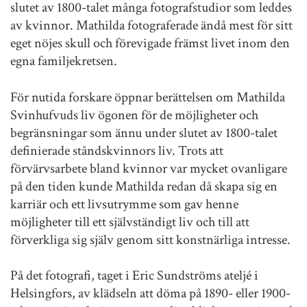
slutet av 1800-talet många fotografstudior som leddes
av kvinnor. Mathilda fotograferade ändå mest för sitt
eget nöjes skull och förevigade främst livet inom den
egna familjekretsen.
För nutida forskare öppnar berättelsen om Mathilda
Svinhufvuds liv ögonen för de möjligheter och
begränsningar som ännu under slutet av 1800-talet
definierade ståndskvinnors liv. Trots att
förvärvsarbete bland kvinnor var mycket ovanligare
på den tiden kunde Mathilda redan då skapa sig en
karriär och ett livsutrymme som gav henne
möjligheter till ett självständigt liv och till att
förverkliga sig själv genom sitt konstnärliga intresse.
På det fotografi, taget i Eric Sundströms ateljé i
Helsingfors, av klädseln att döma på 1890- eller 1900-