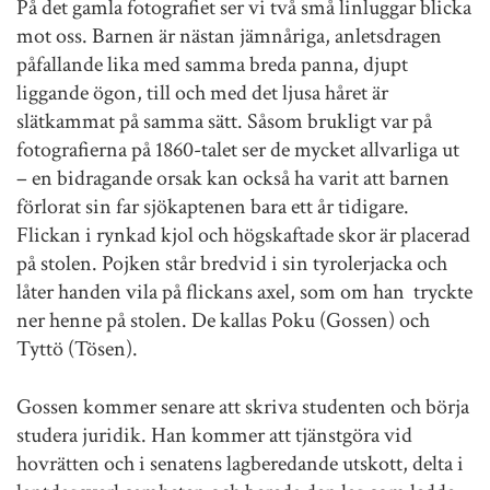
På det gamla fotografiet ser vi två små linluggar blicka
mot oss. Barnen är nästan jämnåriga, anletsdragen
påfallande lika med samma breda panna, djupt
liggande ögon, till och med det ljusa håret är
slätkammat på samma sätt. Såsom brukligt var på
fotografierna på 1860-talet ser de mycket allvarliga ut
– en bidragande orsak kan också ha varit att barnen
förlorat sin far sjökaptenen bara ett år tidigare.
Flickan i rynkad kjol och högskaftade skor är placerad
på stolen. Pojken står bredvid i sin tyrolerjacka och
låter handen vila på flickans axel, som om han tryckte
ner henne på stolen. De kallas Poku (Gossen) och
Tyttö (Tösen).
Gossen kommer senare att skriva studenten och börja
studera juridik. Han kommer att tjänstgöra vid
hovrätten och i senatens lagberedande utskott, delta i