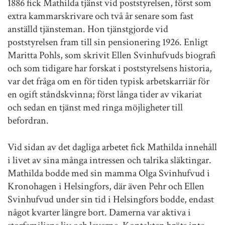
1886 fick Mathilda tjänst vid poststyrelsen, först som
extra kammarskrivare och två år senare som fast
anställd tjänsteman. Hon tjänstgjorde vid
poststyrelsen fram till sin pensionering 1926. Enligt
Maritta Pohls, som skrivit Ellen Svinhufvuds biografi
och som tidigare har forskat i poststyrelsens historia,
var det fråga om en för tiden typisk arbetskarriär för
en ogift ståndskvinna; först långa tider av vikariat
och sedan en tjänst med ringa möjligheter till
befordran.
Vid sidan av det dagliga arbetet fick Mathilda innehåll
i livet av sina många intressen och talrika släktingar.
Mathilda bodde med sin mamma Olga Svinhufvud i
Kronohagen i Helsingfors, där även Pehr och Ellen
Svinhufvud under sin tid i Helsingfors bodde, endast
något kvarter längre bort. Damerna var aktiva i