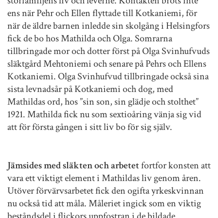
storfamiljens liv och leverne. Kontakten bröts inte
ens när Pehr och Ellen flyttade till Kotkaniemi, för
när de äldre barnen inledde sin skolgång i Helsingfors
fick de bo hos Mathilda och Olga. Somrarna
tillbringade mor och dotter först på Olga Svinhufvuds
släktgård Mehtoniemi och senare på Pehrs och Ellens
Kotkaniemi. Olga Svinhufvud tillbringade också sina
sista levnadsår på Kotkaniemi och dog, med
Mathildas ord, hos ”sin son, sin glädje och stolthet”
1921. Mathilda fick nu som sextioåring vänja sig vid
att för första gången i sitt liv bo för sig själv.
Jämsides med släkten
och arbetet
fortfor konsten att
vara ett viktigt element i Mathildas liv genom åren.
Utöver förvärvsarbetet fick den ogifta yrkeskvinnan
nu också tid att måla. Måleriet ingick som en viktig
beståndsdel i flickors uppfostran i de bildade