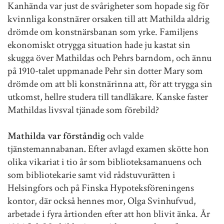
Kanhända var just de svårigheter som hopade sig för
kvinnliga konstnärer orsaken till att Mathilda aldrig
drömde om konstnärsbanan som yrke. Familjens
ekonomiskt otrygga situation hade ju kastat sin
skugga över Mathildas och Pehrs barndom, och ännu
på 1910-talet uppmanade Pehr sin dotter Mary som
drömde om att bli konstnärinna att, för att trygga sin
utkomst, hellre studera till tandläkare. Kanske faster
Mathildas livsval tjänade som förebild?
Mathilda var förståndig
och valde
tjänstemannabanan
.
Efter avlagd examen skötte hon
olika vikariat i tio år som biblioteksamanuens och
som bibliotekarie samt vid rådstuvurätten i
Helsingfors och på Finska Hypoteksföreningens
kontor, där också hennes mor, Olga Svinhufvud,
arbetade i fyra årtionden efter att hon blivit änka. År