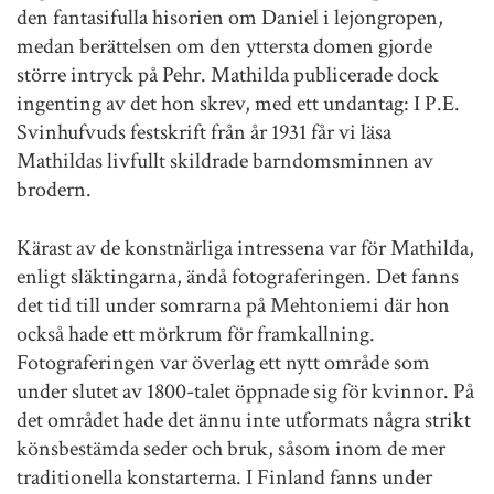
den fantasifulla hisorien om Daniel i lejongropen,
medan berättelsen om den yttersta domen gjorde
större intryck på Pehr. Mathilda publicerade dock
ingenting av det hon skrev, med ett undantag: I P.E.
Svinhufvuds festskrift från år 1931 får vi läsa
Mathildas livfullt skildrade barndomsminnen av
brodern.
Kärast av de konstnärliga intressena var för Mathilda,
enligt släktingarna, ändå fotograferingen. Det fanns
det tid till under somrarna på Mehtoniemi där hon
också hade ett mörkrum för framkallning.
Fotograferingen var överlag ett nytt område som
under slutet av 1800-talet öppnade sig för kvinnor. På
det området hade det ännu inte utformats några strikt
könsbestämda seder och bruk, såsom inom de mer
traditionella konstarterna. I Finland fanns under