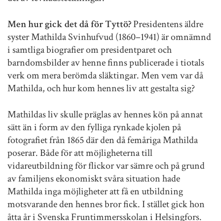
Men hur gick det då för Tyttö?
Presidentens äldre
syster Mathilda Svinhufvud (1860–1941) är omnämnd
i samtliga biografier om presidentparet och
barndomsbilder av henne finns publicerade i tiotals
verk om mera berömda släktingar. Men vem var då
Mathilda, och hur kom hennes liv att gestalta sig?
Mathildas liv skulle präglas av hennes kön på annat
sätt än i form av den fylliga rynkade kjolen på
fotografiet från 1865 där den då femåriga Mathilda
poserar. Både för att möjligheterna till
vidareutbildning för flickor var sämre och på grund
av familjens ekonomiskt svåra situation hade
Mathilda inga möjligheter att få en utbildning
motsvarande den hennes bror fick. I stället gick hon
åtta år i Svenska Fruntimmersskolan i Helsingfors.