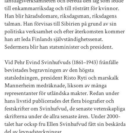
lantdagsverksamheten och bereda den lag som ledde
till enkammarriksdag och till rösträtt för kvinnor.
Han blir häradsdomare, riksdagsman, riksdagens
talman. Han förvisas till Sibirien på grund av sin
politiska verksamhet och efter återkomsten kommer
han att leda Finlands självständighetssenat.
Sedermera blir han statsminister och president.
Vid Pehr Evind Svinhufvuds (1861–1943) frånfälle
bevistades begravningen av den högsta
statsledningen, president Risto Ryti och marskalk
Mannerheim medräknade, liksom av många
representanter för utländska makter. Redan under
hans livstid publicerades det flera biografier och
festskrifter om Svinhufvud, de senaste vetenskapliga
skrifterna under de allra senaste åren. Under 2000-
talet har ocksp fru Ellen Svinhufvud fått sin beskärda
del av levnadsteckningar.