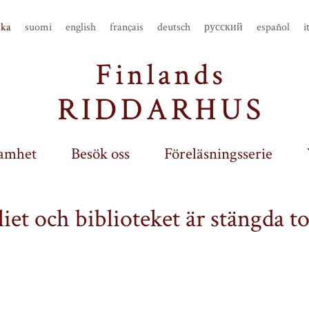
ska
suomi
english
français
deutsch
русский
español
i
amhet
Besök oss
Föreläsningsserie
et och biblioteket är stängda t