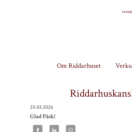
Finlands riddarhus
sven
Om Riddarhuset
Verks
Riddarhuskansli
25.03.2026
Glad Påsk!