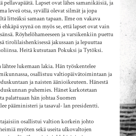
ellavapäätä. Lapset ovat lähes samanikäisiä, ja
eveä otsa, syvällä olevat silmät ja jopa
ä litteäksi samaan tapaan. Ilme on vakava
hkäpä syynä on myös se, että lapset ovat vain
̈nsä. Röyhelöhameeseen ja varsikenkiin puettu
sä tirolilaishenkisessä jakussaan ja lepuuttaa
̈ tuoliinsa. Heitä kutsutaan Pokuksi ja Tytöksi.
lähtee lukemaan lakia. Hän työskentelee
ikunnassa, osallistuu valtiopäivätoimintaan ja
duskuntaan ja naisten äänioikeuteen. Hänestä
eduskunnan puhemies. Hänet karkotetaan
sta palattuaan hän johtaa Suomen
ee pääministeri ja tasaval- lan presidentti.
ajaisiin osallistui valtion korkein johto
eimiä myöten sekä useita ulkovaltojen