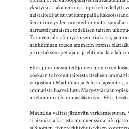
opinahjot eli eurooppalaiset taideakatemiat olivat
yksityisissä akatemioissa opiskelu edellytti 
naistaiteilijat saivat kamppailla kaksoisstand
feminiinisyyden normeihin mutta samalla tuo
harrastelijamaisina todellisen taiteen ulkopu
Toimeentulo oli myös usein tiukassa, ja moni 
hankkimaan toisen ammatin itsensä elättää
piirustuksenopettajana ja ehti maalata lähin
Ehkä juuri naistaiteilijoiden uran eteen kasa
koskaan toivonut taiteesta itselleen ammatti
varjostanut Mathildan ja Pehrin lapsuutta, ja v
ammatista haaveillutta Mary-tytärtään op
mieluummin hammaslääkäriksi. Ehkä tässä
Mathilda valitsi järkevän virkamiesuran.
V
sijaisuuksia kirjastoamanuenssina ja kirjast
ja Suomen Hypoteekkiyhdistyksen konttorissa,