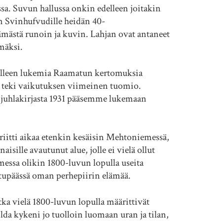
sa. Suvun hallussa onkin edelleen joitakin
n Svinhufvudille heidän 40-
ämästä runoin ja kuvin. Lahjan ovat antaneet
äksi.
lapsilleen lukemia Raamatun kertomuksia
iin teki vaikutuksen viimeinen tuomio.
 juhlakirjasta 1931 pääsemme lukemaan
itti aikaa etenkin kesäisin Mehtoniemessä,
aisille avautunut alue, jolle ei vielä ollut
omessa olikin 1800-luvun lopulla useita
äässä oman perhepiirin elämää.
 vielä 1800-luvun lopulla määrittivät
hilda kykeni jo tuolloin luomaan uran ja tilan,