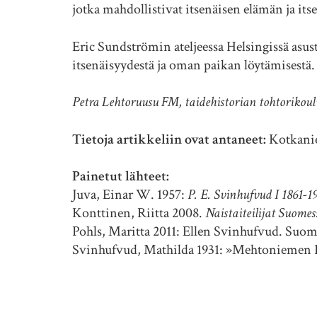
jotka mahdollistivat itsenäisen elämän ja it
Eric Sundströmin ateljeessa Helsingissä asus
itsenäisyydestä ja oman paikan löytämisestä.
Petra Lehtoruusu FM, taidehistorian tohtorikoul
Tietoja artikkeliin ovat antaneet:
Kotkani
Painetut lähteet:
Juva, Einar W. 1957:
P. E. Svinhufvud I 1861-19
Konttinen, Riitta 2008.
Naistaiteilijat Suome
Pohls, Maritta 2011: Ellen Svinhufvud. Suomal
Svinhufvud, Mathilda 1931: »Mehtoniemen 