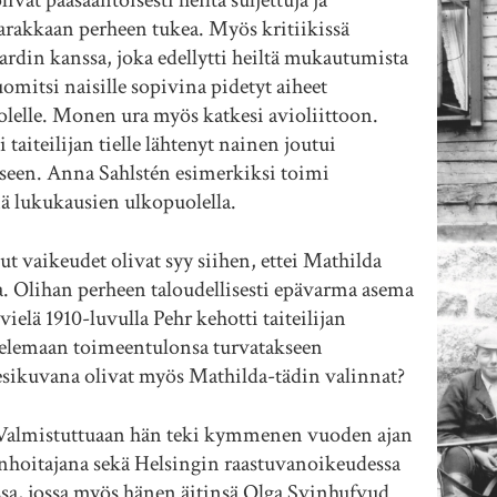
 pääsääntöisesti heiltä suljettuja ja
varakkaan perheen tukea. Myös kritiikissä
ardin kanssa, joka edellytti heiltä mukautumista
mitsi naisille sopivina pidetyt aiheet
olelle. Monen ura myös katkesi avioliittoon.
taiteilijan tielle lähtenyt nainen joutui
kseen. Anna Sahlstén esimerkiksi toimi
nä lukukausien ulkopuolella.
tut vaikeudet olivat syy siihen, ettei Mathilda
a. Olihan perheen taloudellisesti epävarma asema
ielä 1910-luvulla Pehr kehotti taiteilijan
iskelemaan toimeentulonsa turvatakseen
 esikuvana olivat myös Mathilda-tädin valinnat?
almistuttuaan hän teki kymmenen vuoden ajan
onhoitajana sekä Helsingin raastuvanoikeudessa
 jossa myös hänen äitinsä Olga Svinhufvud