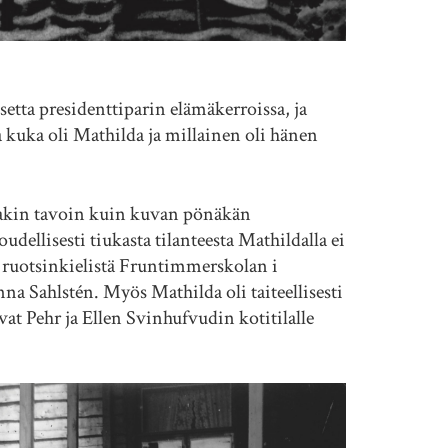
ta presidenttiparin elämäkerroissa, ja
kuka oli Mathilda ja millainen oli hänen
kin tavoin kuin kuvan pönäkän
ellisesti tiukasta tilanteesta Mathildalla ei
a ruotsinkielistä Fruntimmerskolan i
a Sahlstén. Myös Mathilda oli taiteellisesti
vat Pehr ja Ellen Svinhufvudin kotitilalle