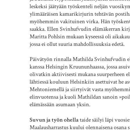
leskeksi jäätyään työskenteli neljän vuo
ylimääräisen kamarikirjurin tehtävän postih
myöhemmin vakituinen virka. Hän työskentel
saakka. Ellen Svinhufvudin elämäkerran kir
Maritta Pohlsin mukaan kyseessä oli aikakaudel
jossa ei ollut suuria mahdollisuuksia edetä.
Päivätyön rinnalla Mathilda Svinhufvudin ela
kanssa Helsingin Kruununhaassa, jossa asuiva
olivatkin aktiivisesti mukana suurperheen el
lähtiessä kouluun Helsinkiin asettuivat he a
Mehtoniemellä ja siirtyivät vasta myöhem
elinvuotensa ja kuoli Mathildan sanoin »poika
elämässään asumaan yksin.
Suvun ja työn ohella
taide säilyi läpi vuos
Maalausharrastus kuului olennaisena osana siv