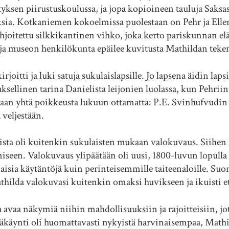
ksen piirustuskoulussa, ja jopa kopioineen tauluja Saksas
lauksia. Kotkaniemen kokoelmissa puolestaan on Pehr ja Elle
 lahjoitettu silkkikantinen vihko, joka kerto pariskunnan el
a museon henkilökunta epäilee kuvitusta Mathildan tekem
rjoitti ja luki satuja sukulaislapsille. Jo lapsena äidin 
tuksellinen tarina Danielista leijonien luolassa, kun Pehr
iaan yhtä poikkeusta lukuun ottamatta: P.E. Svinhufvudin
eljestään.
ta oli kuitenkin sukulaisten mukaan valokuvaus. Siihen ri
iseen. Valokuvaus ylipäätään oli uusi, 1800-luvun lopulla n
ia käytäntöjä kuin perinteisemmille taiteenaloille. Su
thilda valokuvasi kuitenkin omaksi huvikseen ja ikuisti etup
aa näkymiä niihin mahdollisuuksiin ja rajoitteisiin, jotka
yössäkäynti oli huomattavasti nykyistä harvinaisempaa, Mat