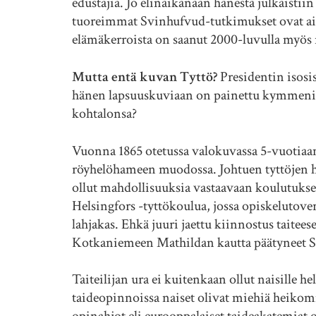
edustajia. Jo elinaikanaan hänestä julkaistiin 
tuoreimmat Svinhufvud-tutkimukset ovat ai
elämäkerroista on saanut 2000-luvulla myö
Mutta entä kuvan Tyttö?
Presidentin isosi
hänen lapsuuskuviaan on painettu kymmeniin
kohtalonsa?
Vuonna 1865 otetussa valokuvassa 5-vuotiaana
röyhelöhameen muodossa. Johtuen tyttöjen 
ollut mahdollisuuksia vastaavaan koulutukseen
Helsingfors -tyttökoulua, jossa opiskelutove
lahjakas. Ehkä juuri jaettu kiinnostus taite
Kotkaniemeen Mathildan kautta päätyneet S
Taiteilijan ura ei kuitenkaan ollut naisille 
taideopinnoissa naiset olivat miehiä heik