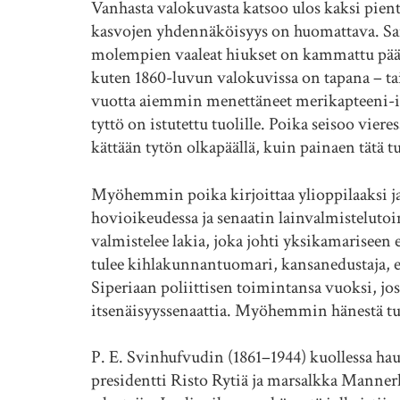
Vanhasta valokuvasta katsoo ulos kaksi pientä p
kasvojen yhdennäköisyys on huomattava. Sama l
molempien vaaleat hiukset on kammattu päält
kuten 1860-luvun valokuvissa on tapana – tai e
vuotta aiemmin menettäneet merikapteeni-isa
tyttö on istutettu tuolille. Poika seisoo vieres
kättään tytön olkapäällä, kuin painaen täta
Myöhemmin poika kirjoittaa ylioppilaaksi ja 
hovioikeudessa ja senaatin lainvalmistelutoim
valmistelee lakia, joka johti yksikamariseen e
tulee kihlakunnantuomari, kansanedustaja, 
Siperiaan poliittisen toimintansa vuoksi, jo
itsenäisyyssenaattia. Myöhemmin hänestä tul
P. E. Svinhufvudin (1861–1944) kuollessa haut
presidentti Risto Rytiä ja marsalkka Mannerh