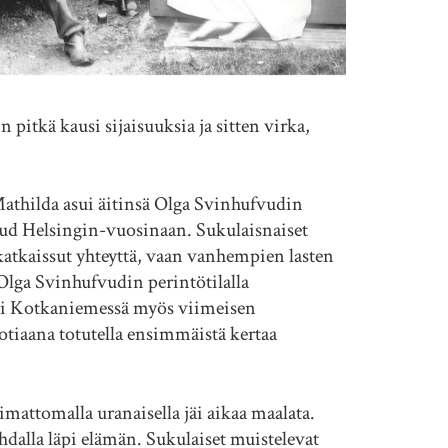
 pitkä kausi sijaisuuksia ja sitten virka,
 Mathilda asui äitinsä Olga Svinhufvudin
fvud Helsingin-vuosinaan. Sukulaisnaiset
katkaissut yhteyttä, vaan vanhempien lasten
 Olga Svinhufvudin perintötilalla
ti Kotkaniemessä myös viimeisen
tiaana totutella ensimmäistä kertaa
naimattomalla uranaisella jäi aikaa maalata.
lla läpi elämän. Sukulaiset muistelevat