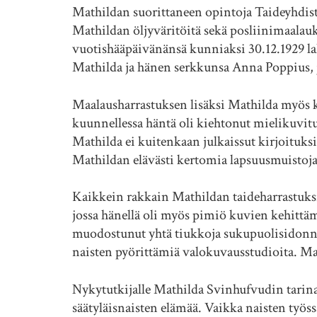
Mathildan suorittaneen opintoja Taideyhdisty
Mathildan öljyväritöitä sekä posliinimaa
vuotishääpäivänänsä kunniaksi 30.12.1929
Mathilda ja hänen serkkunsa Anna Poppius, j
Maalausharrastuksen lisäksi Mathilda myös ki
kuunnellessa häntä oli kiehtonut mielikuvi
Mathilda ei kuitenkaan julkaissut kirjoituks
Mathildan elävästi kertomia lapsuusmuistoja v
Kaikkein rakkain Mathildan taideharrastuksis
jossa hänellä oli myös pimiö kuvien kehittäm
muodostunut yhtä tiukkoja sukupuolisidonnais
naisten pyörittämiä valokuvausstudioita. Ma
Nykytutkijalle Mathilda Svinhufvudin tarina av
säätyläisnaisten elämää. Vaikka naisten t