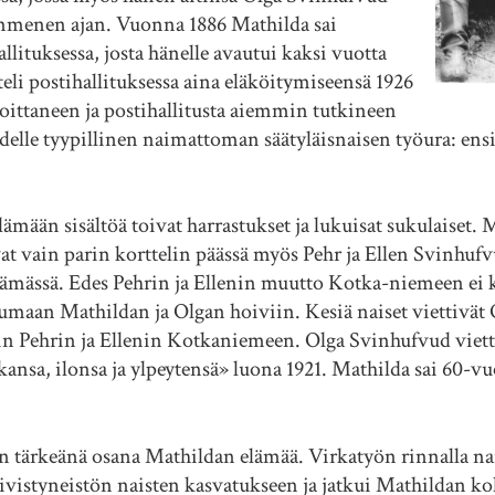
sikymmenen ajan. Vuonna 1886 Mathilda sai
allituksessa, josta hänelle avautui kaksi vuotta
i postihallituksessa aina eläköitymiseensä 1926
joittaneen ja postihallitusta aiemmin tutkineen
le tyypillinen naimattoman säätyläisnaisen työura: ensin
̈mään sisältöä toivat harrastukset ja lukuisat sukulaiset.
t vain parin korttelin päässä myös Pehr ja Ellen Svinhu
ämässä. Edes Pehrin ja Ellenin muutto Kotka-niemeen ei 
sumaan Mathildan ja Olgan hoiviin. Kesiä naiset viettivät
min Pehrin ja Ellenin Kotkaniemeen. Olga Svinhufvud viet
nsa, ilonsa ja ylpeytensä» luona 1921. Mathilda sai 60-vuo
ien tärkeänä osana Mathildan elämää. Virkatyön rinnalla 
istyneistön naisten kasvatukseen ja jatkui Mathildan kohda