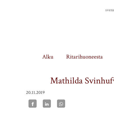
Finlands riddarhus
sven
Alku
Ritarihuoneesta
Mathilda Svinhufv
20.11.2019