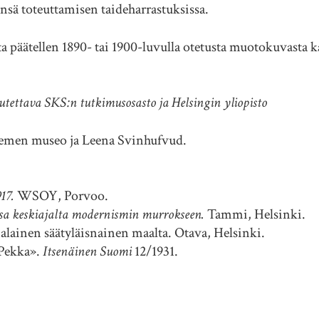
sensä toteuttamisen taideharrastuksissa.
ta päätellen 1890- tai 1900-luvulla otetusta muotokuvasta
utettava SKS:n tutkimusosasto ja Helsingin yliopisto
emen museo ja Leena Svinhufvud.
17.
WSOY, Porvoo.
ssa keskiajalta modernismin murrokseen.
Tammi, Helsinki.
ainen säätyläisnainen maalta. Otava, Helsinki.
Pekka».
Itsenäinen Suomi
12/1931.