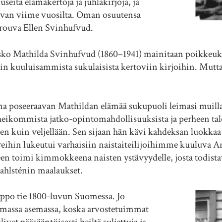
useita elämäkertoja ja juhlakirjoja, ja
van viime vuosilta. Oman osuutensa
s rouva Ellen Svinhufvud.
sko Mathilda Svinhufvud (1860–1941) mainitaan poikkeukset
 kuuluisammista sukulaisista kertoviin kirjoihin. Mutta 
 poseeraavan Mathildan elämää sukupuoli leimasi muilla
heikommista jatko-opintomahdollisuuksista ja perheen taloud
 kuin veljellään. Sen sijaan hän kävi kahdeksan luokka
reihin lukeutui varhaisiin naistaiteilijoihimme kuuluva Ann
eseen toimi kimmokkeena naisten ystävyydelle, josta todista
ahlsténin maalaukset.
helppo tie 1800-luvun Suomessa. Jo
ommassa asemassa, koska arvostetuimmat